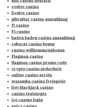
slot casino deutsch
evolve casino
Evolve casino
gibraltar casino auszahlung
f1 casino
F1 casino
baden baden casino auszahlung
robocat casino bonus
casino willkommensbonus
Flagman casino
flagman casino promo code
crypto casino sicherheit
online casino seriös
wazamba casino freispiele
live blackjack casino
casino testsieger
ice casino login
spicy casino