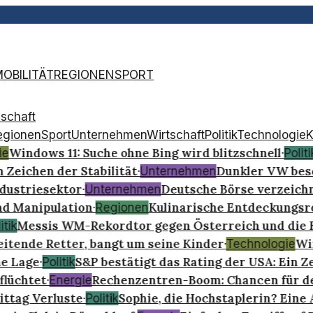
OBILITÄT
REGIONEN
SPORT
schaft
egionen
Sport
Unternehmen
Wirtschaft
Politik
Technologie
K
Windows 11: Suche ohne Bing wird blitzschnell
e
·
Politik
 Zeichen der Stabilität
Dunkler VW besc
·
Unternehmen
ustriesektor
Deutsche Börse verzeichn
·
Unternehmen
nd Manipulation
Kulinarische Entdeckungsrei
·
Regionen
Messis WM-Rekordtor gegen Österreich und die F
tik
tende Retter, bangt um seine Kinder
Win
·
Technologie
e Lage
S&P bestätigt das Rating der USA: Ein Ze
·
Politik
lüchtet
Rechenzentren-Boom: Chancen für de
·
Energie
ttag Verluste
Sophie, die Hochstaplerin? Eine A
·
Politik