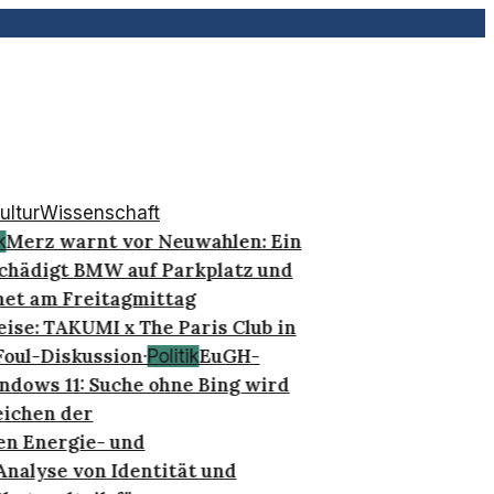
ultur
Wissenschaft
Merz warnt vor Neuwahlen: Ein
hädigt BMW auf Parkplatz und
et am Freitagmittag
se: TAKUMI x The Paris Club in
oul-Diskussion
EuGH-
·
Politik
dows 11: Suche ohne Bing wird
ichen der
n Energie- und
nalyse von Identität und