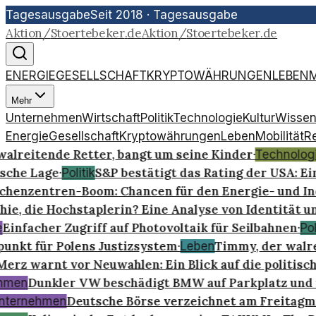
Tagesausgabe
Seit 2018
·
Tagesausgabe
Aktion
/
Stoertebeker
.
de
Aktion
/
Stoertebeker
.
de
ENERGIE
GESELLSCHAFT
KRYPTOWÄHRUNGEN
LEBEN
M
Mehr
Unternehmen
Wirtschaft
Politik
Technologie
Kultur
Wissen
Energie
Gesellschaft
Kryptowährungen
Leben
Mobilität
R
alreitende Retter, bangt um seine Kinder
·
Technologi
ische Lage
S&P bestätigt das Rating der USA: Ein
·
Politik
henzentren-Boom: Chancen für den Energie- und Ind
ie, die Hochstaplerin? Eine Analyse von Identität u
Einfacher Zugriff auf Photovoltaik für Seilbahnen
·
Poli
unkt für Polens Justizsystem
Timmy, der walrei
·
Leben
erz warnt vor Neuwahlen: Ein Blick auf die politisch
Dunkler VW beschädigt BMW auf Parkplatz und f
hmen
Deutsche Börse verzeichnet am Freitagmi
ternehmen