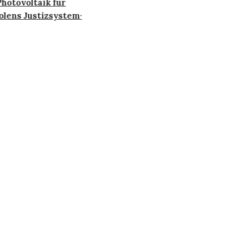
hotovoltaik für
lens Justizsystem
·