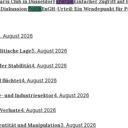
is Club in Düsseldorf
Einfacher Zugriff auf P
·
Energie
Diskussion
EuGH-Urteil: Ein Wendepunkt für Po
·
Politik
. August 2026
litische Lage
5. August 2026
er Stabilität
4. August 2026
 flüchtet
4. August 2026
- und Industriesektor
4. August 2026
Verluste
4. August 2026
dentität und Manipulation
3. August 2026