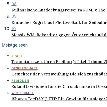
08
Kulinarische Entdeckungsreise: TAKUMI x The P
09
Einfacher Zugriff auf Photovoltaik für Seilbah
10
Messis WM-Rekordtor gegen Österreich und di
Meistgelesen
SPORT
Traumtore zerstören Freiburgs Titel-Träume
2
GESELLSCHAFT
Gesichter der Verzweiflung: Die sich zuschnü
REGIONEN
Zukunftsvisionen für die Carolabrücke in Dre
WIRTSCHAFT
iShares TecDAX® ETF: Ein Gewinn für Anleger