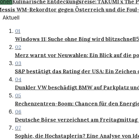
Kulinarische Entdeckungsreise: TAKUMI x The Par
onen
ssis WM-Rekordtor gegen Österreich und die Foul-
Aktuell
01
Windows 11: Suche ohne Bing wird blitzschnell
5
02
Merz warnt vor Neuwahlen: Ein Blick auf die po
03
S&P bestätigt das Rating der USA: Ein Zeichen d
04
Dunkler VW beschädigt BMW auf Parkplatz und
05
Rechenzentren-Boom: Chancen für den Energie
06
Deutsche Börse verzeichnet am Freitagmittag 
07
Sophie, die Hochstaplerin? Eine Analyse von I