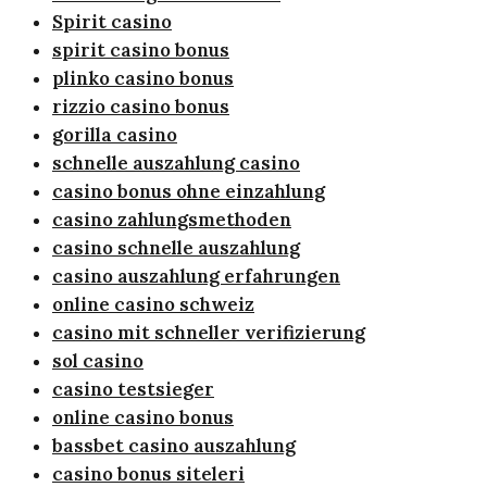
Spirit casino
spirit casino bonus
plinko casino bonus
rizzio casino bonus
gorilla casino
schnelle auszahlung casino
casino bonus ohne einzahlung
casino zahlungsmethoden
casino schnelle auszahlung
casino auszahlung erfahrungen
online casino schweiz
casino mit schneller verifizierung
sol casino
casino testsieger
online casino bonus
bassbet casino auszahlung
casino bonus siteleri