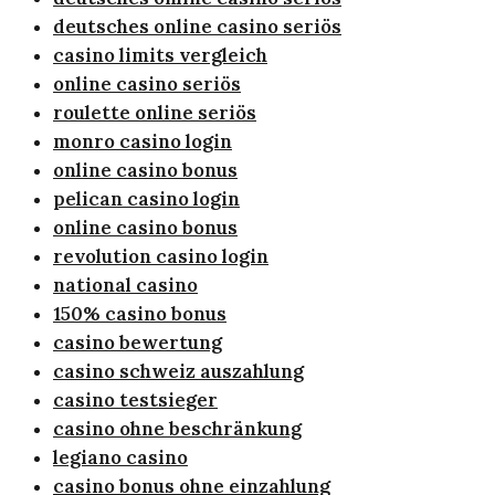
deutsches online casino seriös
casino limits vergleich
online casino seriös
roulette online seriös
monro casino login
online casino bonus
pelican casino login
online casino bonus
revolution casino login
national casino
150% casino bonus
casino bewertung
casino schweiz auszahlung
casino testsieger
casino ohne beschränkung
legiano casino
casino bonus ohne einzahlung