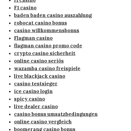
f1 casino
F1 casino
baden baden casino auszahlung
robocat casino bonus
casino willkommensbonus
Flagman casino
flagman casino promo code
crypto casino sicherheit
online casino seriös
wazamba casino freispiele
live blackjack casino
casino testsieger
ice casino login
spicy casino
live dealer casino
casino bonus umsatzbedingungen
online casino vergleich
boomerang casino bonus