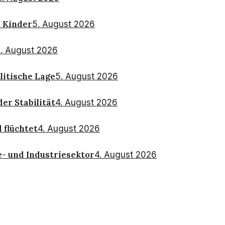
e Kinder
5. August 2026
. August 2026
litische Lage
5. August 2026
er Stabilität
4. August 2026
 flüchtet
4. August 2026
- und Industriesektor
4. August 2026